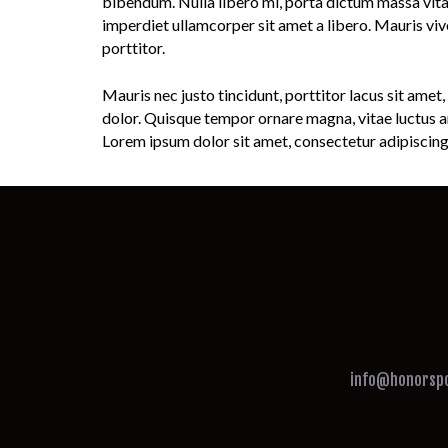
bibendum. Nulla libero mi, porta dictum massa vitae
imperdiet ullamcorper sit amet a libero. Mauris viv
porttitor.
Mauris nec justo tincidunt, porttitor lacus sit amet
dolor. Quisque tempor ornare magna, vitae luctus arcu
Lorem ipsum dolor sit amet, consectetur adipiscing 
info@honorsp