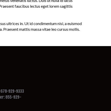
tus venenatis luctus. Duis ut nulla id lacus
Praesent faucibus lectus eget lorem sagittis
sus ultrices in. Ut id condimentum nisi, a euismod
da. Praesent mattis massa vitae leo cursus mollis.
: 678-929-9333
ber: 855-929-