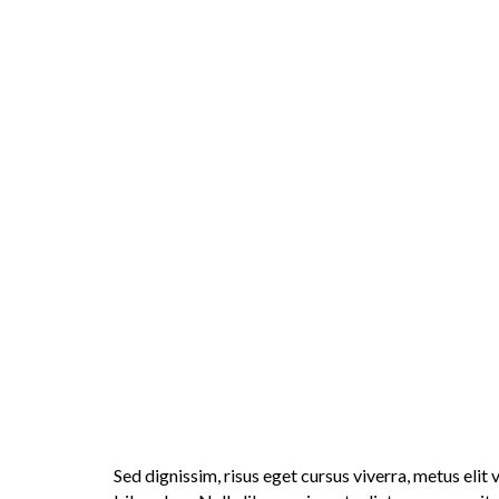
HONOR SPORTS
ACADEMY
A
C
CON
O
O
Home
Sed dignissim, risus eget cursus viverra, metus elit