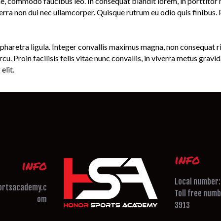
, commodo faucibus leo. In consequat blandit lorem, in porttitor me
erra non dui nec ullamcorper. Quisque rutrum eu odio quis finibus. 
, pharetra ligula. Integer convallis maximus magna, non consequat ri
. Proin facilisis felis vitae nunc convallis, in viverra metus gravi
elit.
info
info
Local number
ortsacademy.c
Toll free num
om
3913