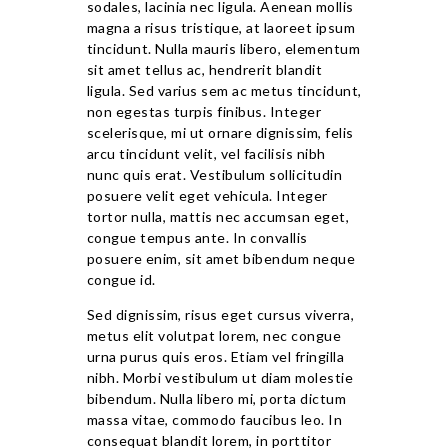
sodales, lacinia nec ligula. Aenean mollis
magna a risus tristique, at laoreet ipsum
tincidunt. Nulla mauris libero, elementum
sit amet tellus ac, hendrerit blandit
ligula. Sed varius sem ac metus tincidunt,
non egestas turpis finibus. Integer
scelerisque, mi ut ornare dignissim, felis
arcu tincidunt velit, vel facilisis nibh
nunc quis erat. Vestibulum sollicitudin
posuere velit eget vehicula. Integer
tortor nulla, mattis nec accumsan eget,
congue tempus ante. In convallis
posuere enim, sit amet bibendum neque
congue id.
Sed dignissim, risus eget cursus viverra,
metus elit volutpat lorem, nec congue
urna purus quis eros. Etiam vel fringilla
nibh. Morbi vestibulum ut diam molestie
bibendum. Nulla libero mi, porta dictum
massa vitae, commodo faucibus leo. In
consequat blandit lorem, in porttitor