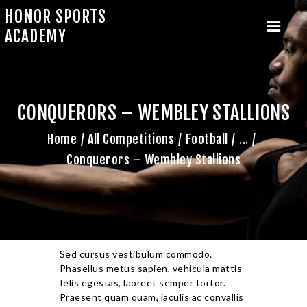
HONOR SPORTS
ACADEMY
CONQUERORS – WEMBLEY STALLIONS
HOME
ABOUT US
Home
All Competitions
Football
...
CAMP SIGNUP
Conquerors – Wembley Stallions
MENTORSHIP PROGRAM
OUR TRAINERS
OUR EVENTS
Sed cursus vestibulum commodo.
Phasellus metus sapien, vehicula mattis
felis egestas, laoreet semper tortor.
Praesent quam quam, iaculis ac convallis