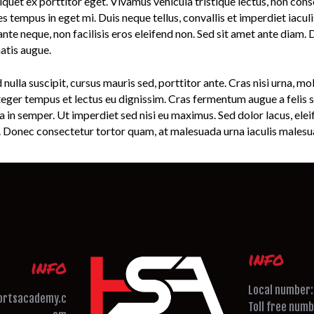
iquet ex porttitor eget. Vivamus vehicula tristique lectus, non con
 tempus in eget mi. Duis neque tellus, convallis et imperdiet iaculis,
ante neque, non facilisis eros eleifend non. Sed sit amet ante diam.
natis augue.
nulla suscipit, cursus mauris sed, porttitor ante. Cras nisi urna, mo
Integer tempus et lectus eu dignissim. Cras fermentum augue a f
in semper. Ut imperdiet sed nisi eu maximus. Sed dolor lacus, eleif
. Donec consectetur tortor quam, at malesuada urna iaculis malesu
info
info
Local number
ortsacademy.c
Toll free num