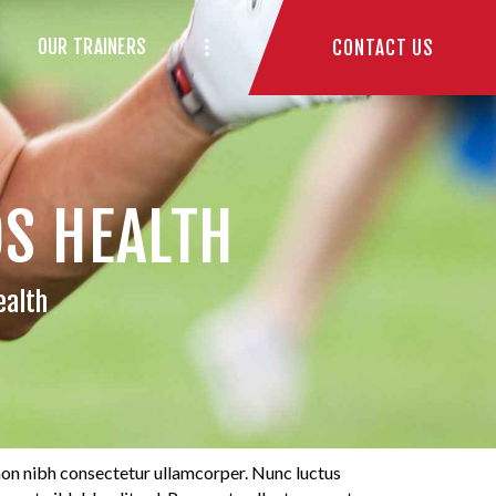
OUR TRAINERS
CONTACT US
DS HEALTH
ealth
non nibh consectetur ullamcorper. Nunc luctus