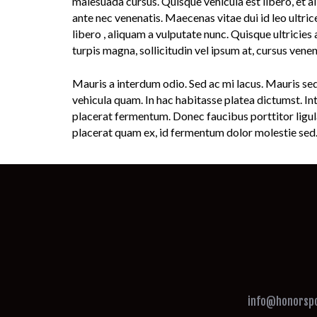
malesuada cursus. Quisque vehicula est libero, et al
ante nec venenatis. Maecenas vitae dui id leo ultrices
libero , aliquam a vulputate nunc. Quisque ultricies 
turpis magna, sollicitudin vel ipsum at, cursus vene
Mauris a interdum odio. Sed ac mi lacus. Mauris sed 
vehicula quam. In hac habitasse platea dictumst. 
placerat fermentum. Donec faucibus porttitor ligula 
placerat quam ex, id fermentum dolor molestie sed
info@honorsp