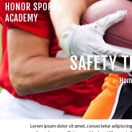
HONOR SPORTS
HOME
ACADEMY
A
C
SAFETY T
O
O
Hom
Lorem ipsum dolor sit amet, consectetur adipiscing