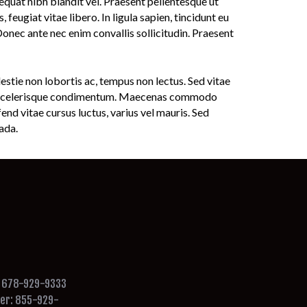
sequat nibh blandit vel. Praesent pellentesque ut
 feugiat vitae libero. In ligula sapien, tincidunt eu
 Donec ante nec enim convallis sollicitudin. Praesent
lestie non lobortis ac, tempus non lectus. Sed vitae
elis scelerisque condimentum. Maecenas commodo
end vitae cursus luctus, varius vel mauris. Sed
ada.
: 678-929-9333
ber: 855-929-